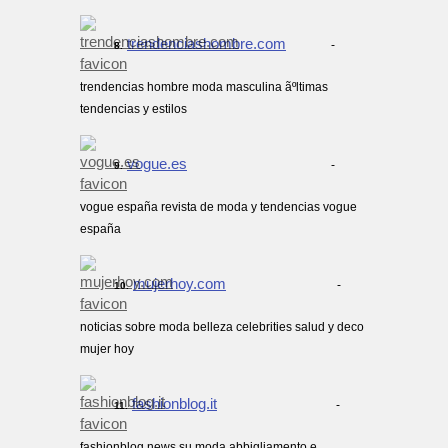
trendenciashombre.com
-
8.
trendencias hombre moda masculina ãºltimas
tendencias y estilos
vogue.es
-
9.
vogue españa revista de moda y tendencias vogue
españa
mujerhoy.com
-
10.
noticias sobre moda belleza celebrities salud y deco
mujer hoy
fashionblog.it
-
11.
fashionblog news su moda abbigliamento e