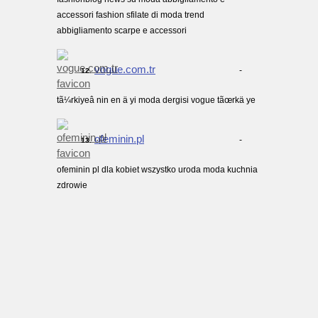
accessori fashion sfilate di moda trend
abbigliamento scarpe e accessori
vogue.com.tr
-
12.
tã¼rkiyeâ nin en ä yi moda dergisi vogue tãœrkä ye
ofeminin.pl
-
13.
ofeminin pl dla kobiet wszystko uroda moda kuchnia
zdrowie